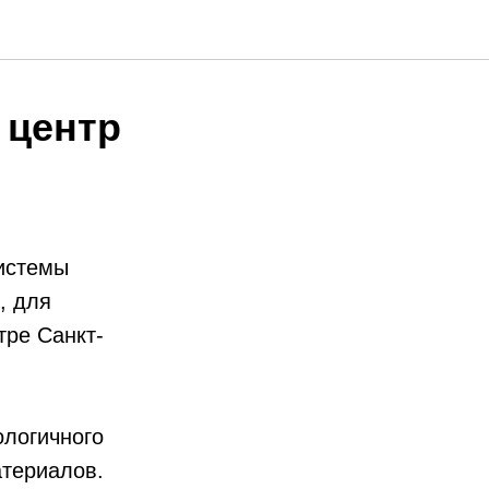
 центр
истемы
, для
тре Санкт-
ологичного
атериалов.